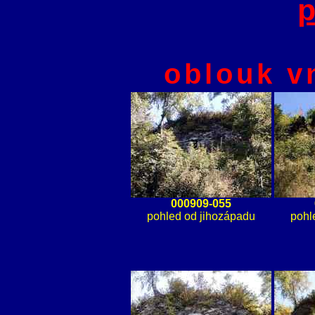
oblouk v
000909-055
pohled od jihozápadu
pohl