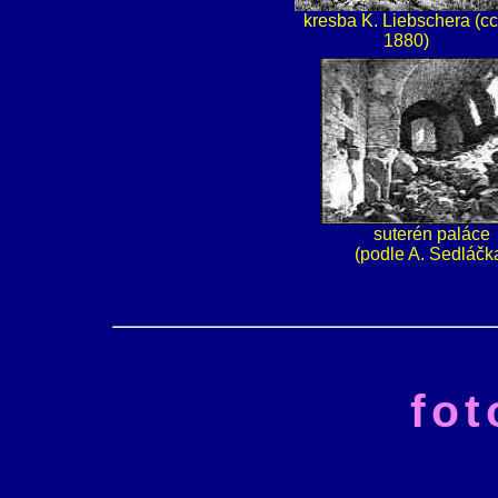
kresba K. Liebschera (c
1880)
suterén paláce
(podle A. Sedláčk
fo