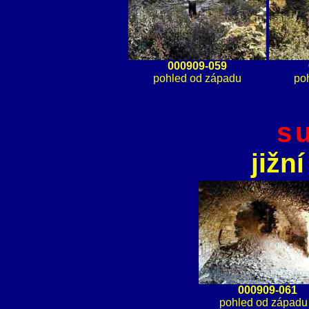
000909-059
pohled od západu
po
s
jižn
000909-061
pohled od západu