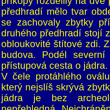
příkopy rozdělily na dvě 
předhradí mělo tvar obd
se zachovaly zbytky př
druhého předhradí stojí
obloukovité štítové zdi. 
budova. Podél severní 
přístupová cesta o jádra.
V čele protáhlého oválu 
který nejslíš skrývá zbyt
jádra je bez archeo
nepřehledná. Nejchráněn