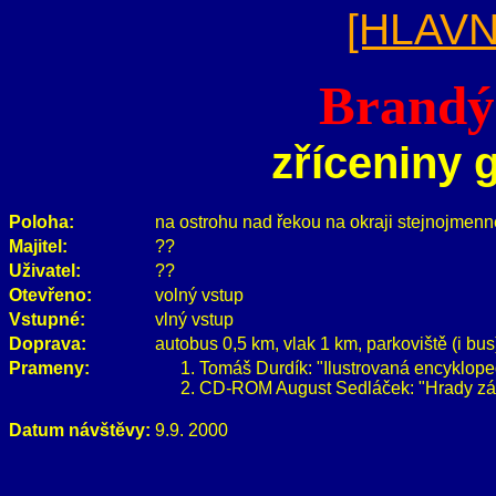
[HLAVN
Brandýs
zříceniny 
Poloha:
na ostrohu nad řekou na okraji stejnojmen
Majitel:
??
Uživatel:
??
Otevřeno:
volný vstup
Vstupné:
vlný vstup
Doprava:
autobus 0,5 km, vlak 1 km, parkoviště (i bus
Prameny:
Tomáš Durdík: "Ilustrovaná encyklope
CD-ROM August Sedláček: "Hrady zám
Datum návštěvy:
9.9. 2000