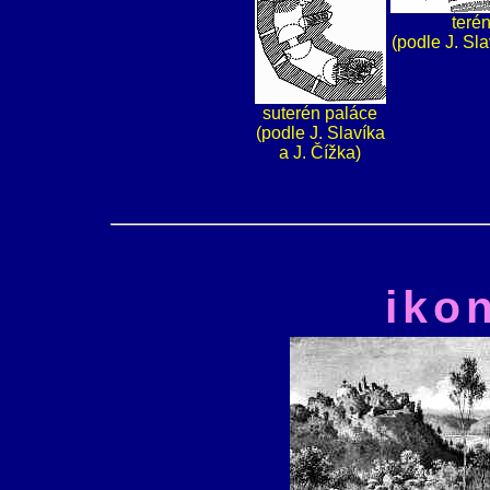
terén
(podle J. Sla
suterén paláce
(podle J. Slavíka
a J. Čížka)
iko