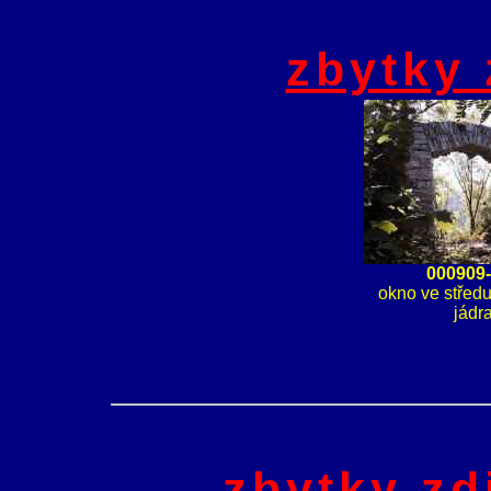
zbytky 
000909
okno ve středu 
jádr
zbytky zd