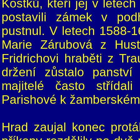
Kostků, kteří jej v letech
postavili zámek v pod
pustnul. V letech 1588-16
Marie Zárubová z Hustí
Fridrichovi hraběti z Tr
držení zůstalo panstv
majitelé často střídal
Parishové k žamberskému
Hrad zaujal konec protáh