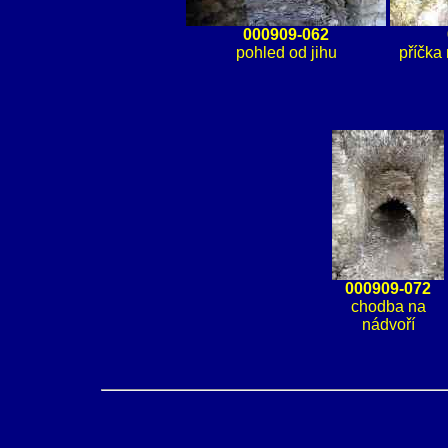
000909-062
pohled od jihu
příčka 
000909-072
chodba na
nádvoří