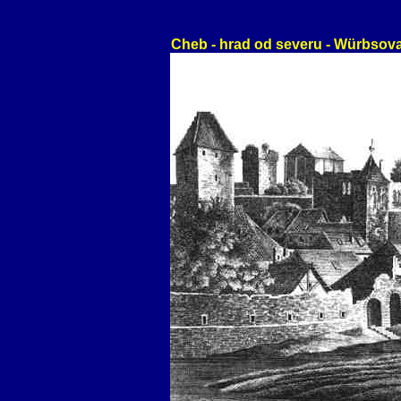
Cheb - hrad od severu - Würbsova 