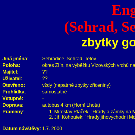
Eng
(Sehrad, Se
zbytky g
Jiná jména:
Sehradice, Sehrad, Tetov
Poloha:
okres Zlín, na výběžku Vizovských vrchů na
Majitel:
??
Uživatel:
??
Otevřeno:
vždy (nepatrné zbytky zříceniny)
Prohlídka:
samostatně
Vstupné:
-
Doprava:
autobus 4 km (Horní Lhota)
Prameny:
Miroslav Plaček: "Hrady a zámky na M
Jiří Kohoutek: "Hrady jihovýchodní Mo
Datum návštěvy:
1.7. 2000