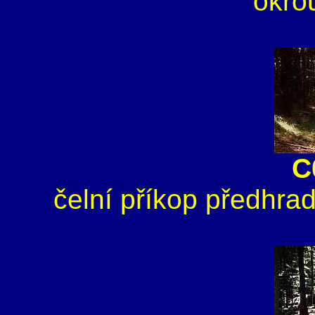
okro
C
čelní příkop předhrad