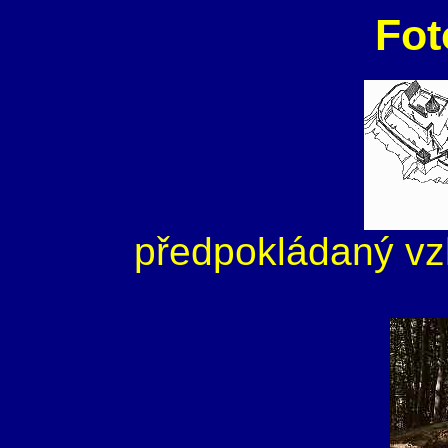
Fot
předpokládaný vzh