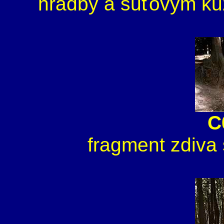
hradby a suťovým ku
C
fragment zdiva 