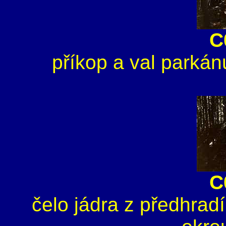
C
příkop a val parkán
C
čelo jádra z předhradí