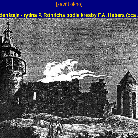
[zavřít okno]
denštejn - rytina P. Röhricha podle kresby F.A. Hebera (cca 