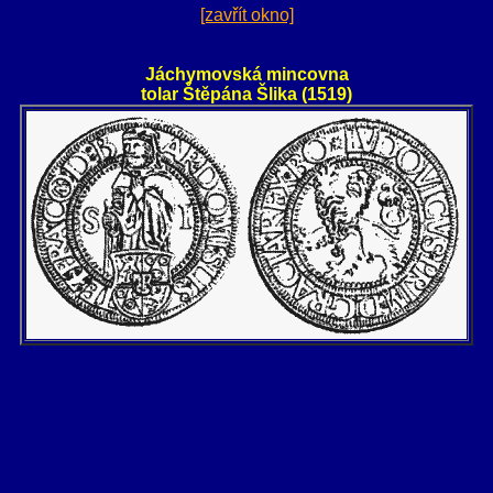
[zavřít okno]
Jáchymovská mincovna
tolar Štěpána Šlika (1519)