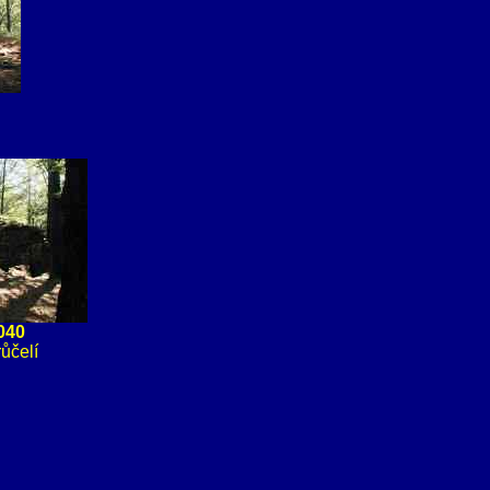
040
ůčelí