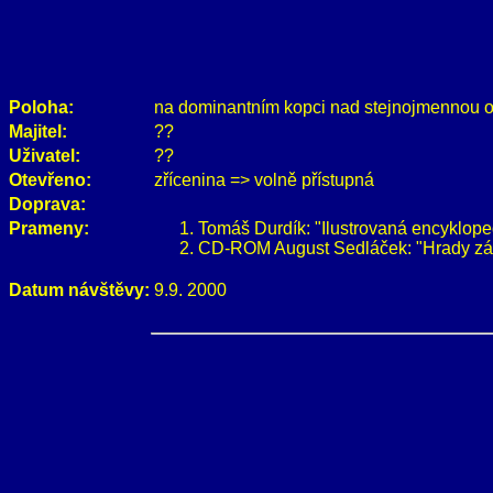
Poloha:
na dominantním kopci nad stejnojmennou obc
Majitel:
??
Uživatel:
??
Otevřeno:
zřícenina => volně přístupná
Doprava:
Prameny:
Tomáš Durdík: "Ilustrovaná encyklope
CD-ROM August Sedláček: "Hrady zám
Datum návštěvy:
9.9. 2000