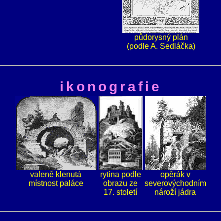
půdorysný plán
(podle A. Sedláčka)
ikonografie
valeně klenutá
rytina podle
opěrák v
místnost paláce
obrazu ze
severovýchodním
17. století
nároží jádra