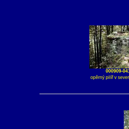
000909-04
opěrný pilíř v sev