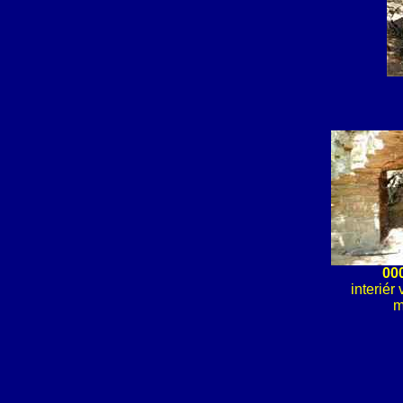
00
interiér
m