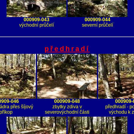
000909-043
000909-044
východní průčelí
severní průčelí
předhradí
0909-046
000909-048
000909-
ádra přes šíjový
zbytky zdiva v
předhradí - p
příkop
severovýchodní části
východu k 