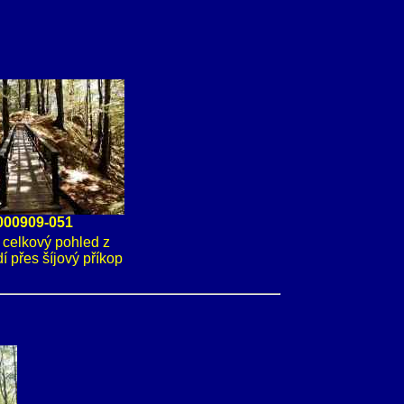
000909-051
- celkový pohled z
í přes šíjový příkop