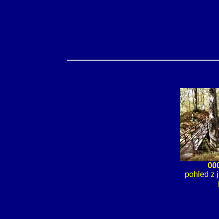
00
pohled z j