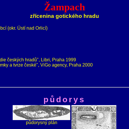
Žampach
zřícenina gotického hradu
í (okr. Ústí nad Orlicí)
die českých hradů", Libri, Praha 1999
ky a tvrze české", ViGo agency, Praha 2000
půdorys
půdorysný plán