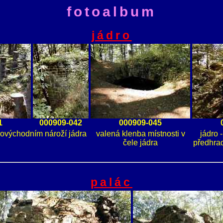
fotoalbum
jádro
1
000909-042
000909-045
erovýchodním nároží jádra
valená klenba místnosti v
jádro 
čele jádra
předhrad
palác