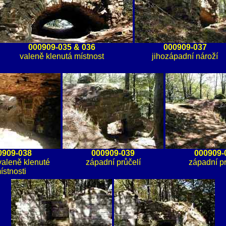
000909-035 & 036
000909-037
valeně klenutá místnost
jihozápadní nároží
0909-038
000909-039
000909-
 valeně klenuté
západní průčelí
západní pr
ístnosti