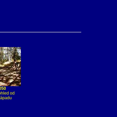
050
ohled od
západu