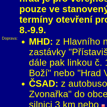
pouze ve stanoven
termíny otevření pro
8.-9.9.
Doprava:
MHD:
z Hlavního n
zastávky "Přístavi
dále pak linkou č.
Boží" nebo "Hrad V
ČSAD:
z autobuso
Zvonařka" do obce
silnici 3 km nebo