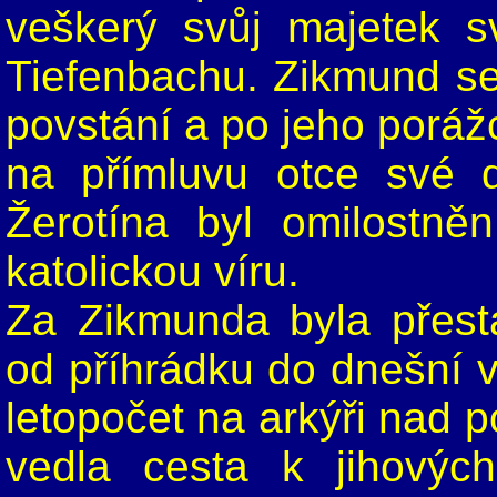
veškerý svůj majetek 
Tiefenbachu. Zikmund se
povstání a po jeho porážc
na přímluvu otce své 
Žerotína byl omilostně
katolickou víru.
Za Zikmunda byla přest
od příhrádku do dnešní 
letopočet na arkýři nad p
vedla cesta k jihových