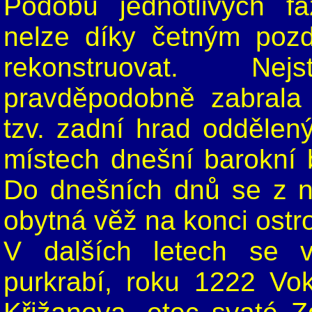
Podobu jednotlivých f
nelze díky četným pozd
rekonstruovat. Ne
pravděpodobně zabrala 
tzv. zadní hrad oddělen
místech dnešní barokní b
Do dnešních dnů se z n
obytná věž na konci ostr
V dalších letech se v 
purkrabí, roku 1222 Vo