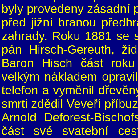
byly provedeny zásadní p
před jižní branou předh
zahrady. Roku 1881 se s
pán Hirsch-Gereuth, žid
Baron Hisch část roku
velkým nákladem opravil
telefon a vyměnil dřevě
smrti zdědil Veveří příb
Arnold Deforest-Bischo
část své svatební ces