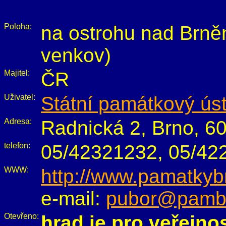
Poloha:
na ostrohu nad Brněn
venkov)
Majitel:
ČR
Uživatel:
Státní památkový ús
Adresa:
Radnická 2, Brno, 6
telefon:
05/42321232, 05/42
WWW:
http://www.pamatkyb
e-mail:
pubor@pambr
Otevřeno:
hrad je pro veřejno