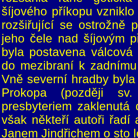
šíjového příkopu vzniklo
rozšiřující se ostrožně
jeho čele nad šíjovým 
byla postavena válcová
do mezibraní k zadnímu
Vně severní hradby byla 
Prokopa (později sv.
presbyteriem zaklenutá 
však někteří autoři řad
Janem Jindřichem o sto le