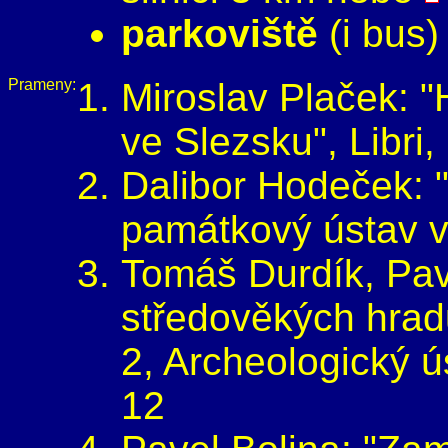
parkoviště
(i bus)
Prameny:
Miroslav Plaček: 
ve Slezsku", Libri
Dalibor Hodeček: "
památkový ústav v
Tomáš Durdík, Pav
středověkých hrad
2, Archeologický ú
12