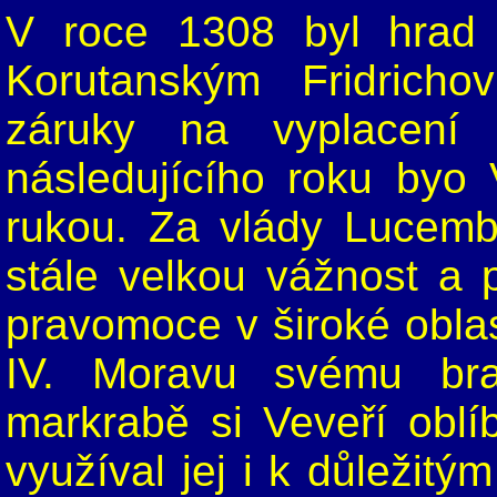
V roce 1308 byl hrad 
Korutanským Fridricho
záruky na vyplacení v
následujícího roku byo
rukou. Za vlády Lucemb
stále velkou vážnost a 
pravomoce v široké oblas
IV. Moravu svému brat
markrabě si Veveří oblí
využíval jej i k důležitý