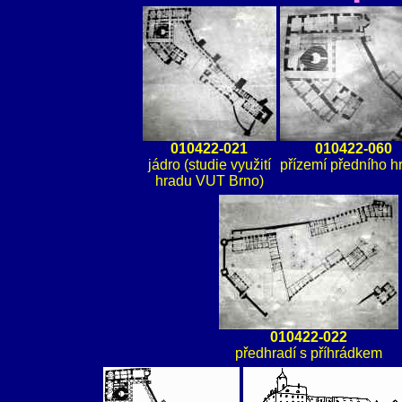
010422-021
010422-060
jádro (studie využití
přízemí předního h
hradu VUT Brno)
010422-022
předhradí s příhrádkem