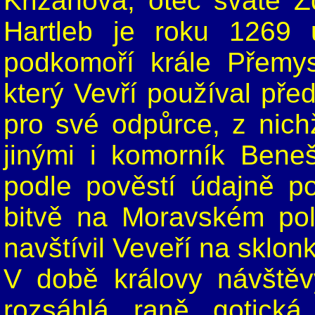
Křižanova, otec svaté Z
Hartleb je roku 1269 
podkomoří krále Přemys
který Vevří používal pře
pro své odpůrce, z nich
jinými i komorník Beneš
podle pověstí údajně p
bitvě na Moravském pol
navštívil Veveří na sklon
V době královy návštěv
rozsáhlá raně gotická