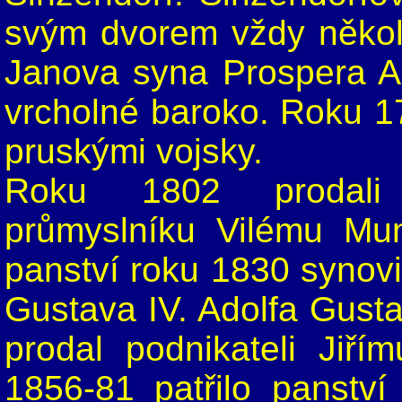
svým dvorem vždy několi
Janova syna Prospera An
vrcholné baroko. Roku 1
pruskými vojsky.
Roku 1802 prodali S
průmyslníku Vilému Mu
panství roku 1830 synov
Gustava IV. Adolfa Gusta
prodal podnikateli Jiří
1856-81 patřilo panstv