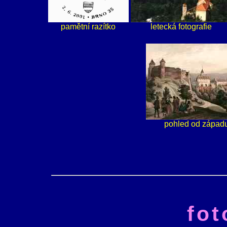
pamětní razítko
letecká fotografie
pohled od západ
fo