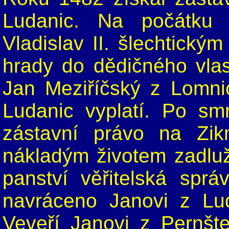
Ludanic. Na počátku 1
Vladislav II. šlechtický
hrady do dědičného vlast
Jan Meziříčský z Lomni
Ludanic vyplatí. Po sm
zástavní právo na Zik
nákladým životem zadluži
panství věřitelská spr
navráceno Janovi z Lu
Veveří Janovi z Pernšt