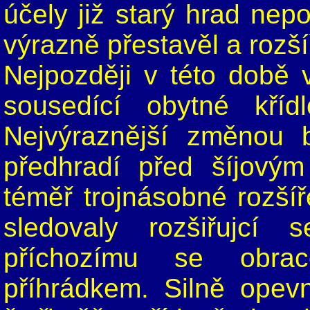
účely již starý hrad nep
výrazně přestavěl a rozšíř
Nejpozději v této době 
sousedící obytné kříd
Nejvýraznější změnou 
předhradí před šíjový
téměř trojnásobné rozší
sledovaly rozšiřujcí 
příchozímu se obra
příhrádkem. Silně opev