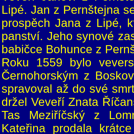
Lipé. Jan z Pernštejna se
prospěch Jana z Lipé, kt
panství. Jeho synové zast
babičce Bohunce z Pernš
Roku 1559 bylo vevers
Černohorským z Boskovic
spravoval až do své smrt
držel Veveří Znata Říčan
Tas Meziříčský z Lomn
Kateřina prodala krátc