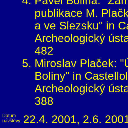
Pavel Bolina: "Za
publikace M. Plač
a ve Slezsku" in C
Archeologický ústa
482
Miroslav Plaček: 
Boliny" in Castell
Archeologický ústa
388
Datum
22.4. 2001, 2.6. 200
návštěvy: