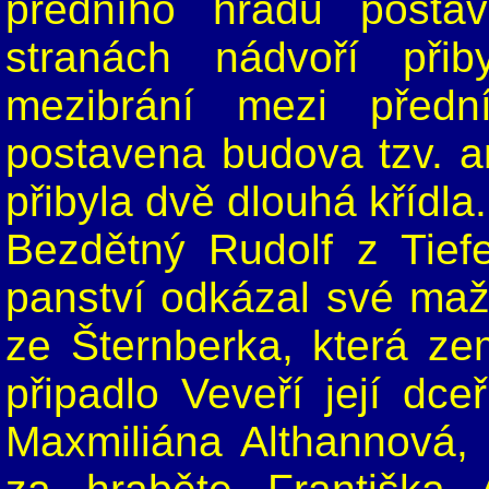
předního hradu posta
stranách nádvoří přib
mezibrání mezi před
postavena budova tzv. an
přibyla dvě dlouhá křídla.
Bezdětný Rudolf z Tie
panství odkázal své maž
ze Šternberka, která zem
připadlo Veveří její dce
Maxmiliána Althannová, 