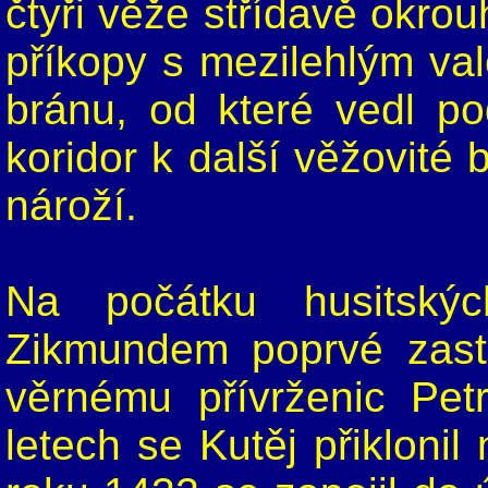
čtyři věže střídavě okro
příkopy s mezilehlým val
bránu, od které vedl po
koridor k další věžovité
nároží.
Na počátku husitský
Zikmundem poprvé zast
věrnému přívrženic Petr
letech se Kutěj přikloni