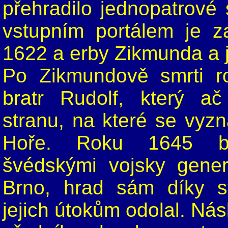
přehradilo jednopatrové 
vstupním portálem je 
1622 a erby Zikmunda a 
Po Zikmundově smrti r
bratr Rudolf, který ač 
stranu, na které se vyz
Hoře. Roku 1645 by
švédskými vojsky gener
Brno, hrad sám díky s
jejich útokům odolal. Ná