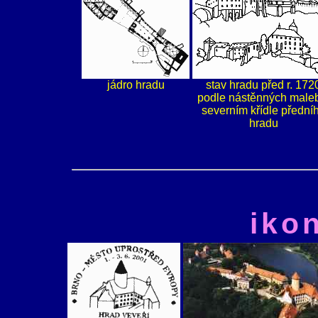
jádro hradu
stav hradu před r. 172
podle nástěnných male
severním křídle přední
hradu
iko