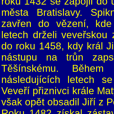
roku 1432 se zapojil do 
města Bratislavy. Spi
zavřen do vězení, kde
letech drželi veveřskou
do roku 1458, kdy král J
nástupu na trůn zapsa
Těšínskému. Během 
následujících letech s
Veveří přiznivci krále Mat
však opět obsadil Jiří z 
Roku 1482 získal zásta