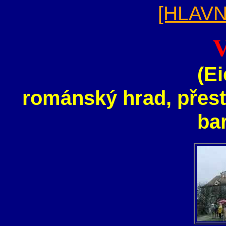
[HLAVN
V
(E
románský hrad, přest
bar