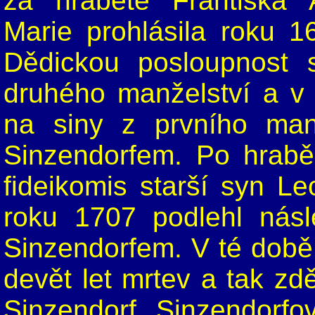
za hraběte Františka 
Marie prohlásila roku 
Dědickou posloupnost 
druhého manželství a v 
na siny z prvního ma
Sinzendorfem. Po hrabě
fideikomis starší syn Le
roku 1707 podlehl nás
Sinzendorfem. V té době b
devět let mrtev a tak zd
Sinzendorf. Sinzendorfo